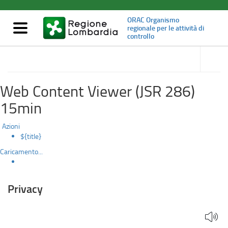
Privacy
Salta
al
ORAC Organismo
contenuto
Mostra/nascondi
regionale per le attività di
principale
controllo
navigazione
accedi
alle
Redazione e contatti
sotto
sezioni
Web Content Viewer (JSR 286)
15min
Azioni
${title}
Caricamento...
Privacy