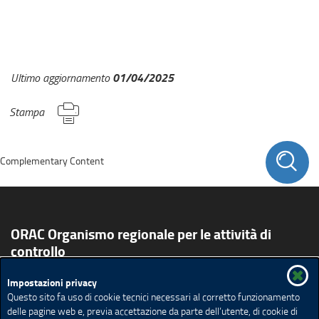
01/04/2025
Ultimo aggiornamento
Stampa
Complementary Content
ORAC Organismo regionale per le attività di
controllo
Impostazioni privacy
Cos'è ORAC
Attività
Normativa
Piani annuali
Questo sito fa uso di cookie tecnici necessari al corretto funzionamento
Raccomandazioni
Segnalazioni
Accesso agli atti
delle pagine web e, previa accettazione da parte dell’utente, di cookie di