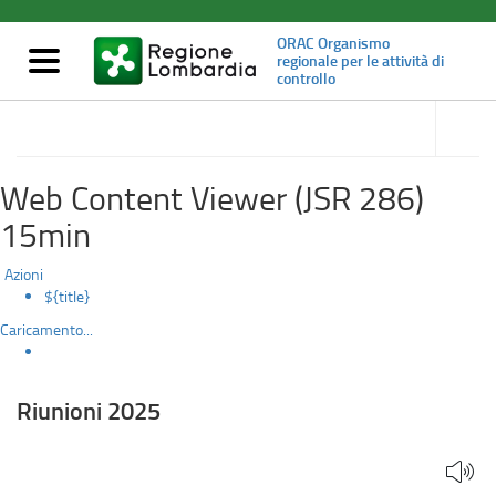
Riunioni
Salta
al
ORAC Organismo
2025
contenuto
Mostra/nascondi
regionale per le attività di
principale
controllo
navigazione
accedi
alle
Attività
sotto
sezioni
Web Content Viewer (JSR 286)
15min
Azioni
${title}
Caricamento...
Riunioni 2025