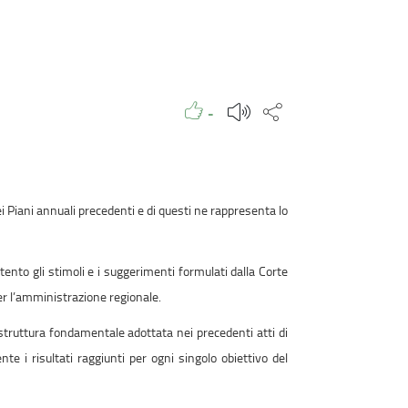
Piace a
Persone
Metti Mi piace a questa pagina
Condividi questa
-
dei Piani annuali precedenti e di questi ne rappresenta lo
ento gli stimoli e i suggerimenti formulati dalla Corte
per l’amministrazione regionale.
 struttura fondamentale adottata nei precedenti atti di
e i risultati raggiunti per ogni singolo obiettivo del