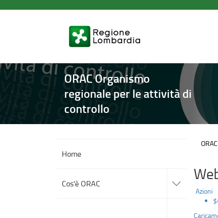
Approvazione
Salta
al
del
contenuto
principale
Piano
delle
ORAC Organismo
Attività
regionale per le attività di
2026
controllo
ORAC O
Home
Web
accedi
alle
Cos'è ORAC
sotto
Azioni
sezioni
$
accedi
alle
Attività
Caricame
sotto