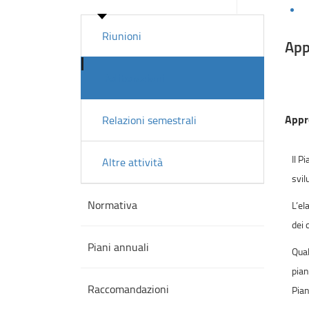
sezioni
Riunioni
App
Deliberazioni
Appr
Relazioni semestrali
Il P
Altre attività
svil
Normativa
L’el
dei 
Piani annuali
Qual
pian
Raccomandazioni
Pian