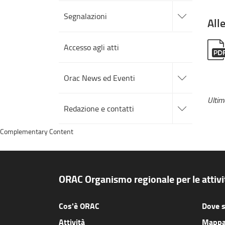
accedi
alle
Segnalazioni
All
sotto
sezioni
Accesso agli atti
accedi
alle
Orac News ed Eventi
sotto
sezioni
accedi
Ulti
alle
Redazione e contatti
sotto
sezioni
Complementary Content
ORAC Organismo regionale per le attivit
Cos'è ORAC
Dove 
Attività
Mappa 